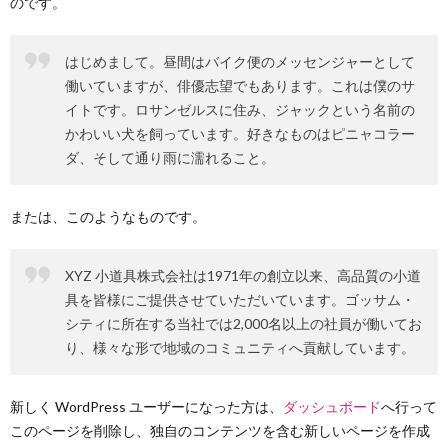
のです。
要
車
ャ
ア
はじめまして。昼間はバイク便のメッセンジャーとして
働いていますが、俳優志望でもあります。これは僕のサ
販
ン
ク
お
イトです。ロサンゼルスに住み、ジャックという名前の
かわいい犬を飼っています。好きなものはピニャコラー
売
ペ
セ
問
ダ、そして通り雨に濡れること。
ー
ス
い
または、このようなものです。
ン
合
XYZ 小道具株式会社は1971年の創立以来、高品質の小道
具を皆様にご提供させていただいています。ゴッサム・
わ
シティに所在する当社では2,000名以上の社員が働いてお
り、様々な形で地域のコミュニティへ貢献しています。
せ
新しく WordPress ユーザーになった方は、
ダッシュボード
へ行って
このページを削除し、独自のコンテンツを含む新しいページを作成