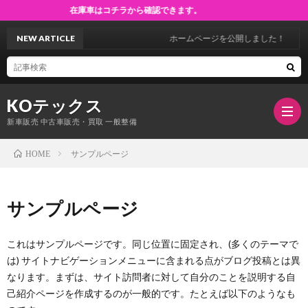
在庫車はコチラから確認できます。
NEW ARTICLE
ホームページを公開しました！
KOテックス
新車販売 中古車販売・買取 一般整備
サンプルページ
HOME
ホ
サンプルページ
ー
会
これはサンプルページです。同じ位置に固定され、(多くのテーマで
は) サイトナビゲーションメニューに含まれる点がブログ投稿とは異
ム
社
中
なります。まずは、サイト訪問者に対して自分のことを説明する自
己紹介ページを作成するのが一般的です。たとえば以下のようなも
概
古
キ